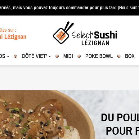
ermés, mais vous pouvez toujours commander pour plus tard
(Nous somm
tes sur :
i Lézignan
UDS
CÔTÉ VIET'
MIDI
POKE BOWL
BOX