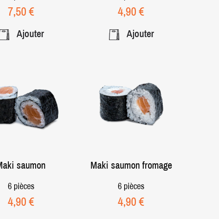
Prix
Prix
7,50 €
4,90 €
Ajouter
Ajouter
Maki saumon
Maki saumon fromage
6 pièces
6 pièces
Prix
Prix
4,90 €
4,90 €