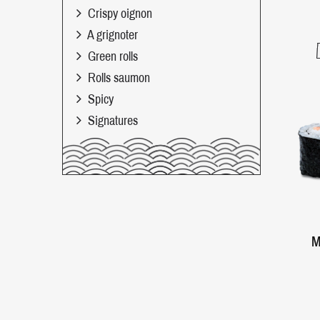
Crispy oignon
A grignoter
Green rolls
Rolls saumon
Spicy
Signatures
M