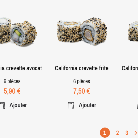
nia crevette avocat
California crevette frite
Califo
6 pièces
6 pièces
Prix
Prix
5,90 €
7,50 €
Ajouter
Ajouter
1
2
3